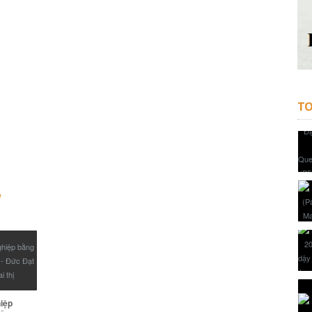
TO
W
iệp