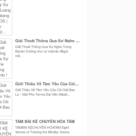
Giải Thoát Thông Qua Sự Nghe Trong Bardo !
Giải Thoát Thông Qua Sự Nghe Trong
Bardo! Dường như có mộtvấn đềgút
mắ...
Giới Thiệu Về Tâm Yếu Của Cõi Giới Bao La
Giới Thiệu Về Tâm Yếu Của Cõi Giới Bao
La – Một Pho Terma Đại Viên M&ati...
TÁM BÀI KỆ CHUYỂN HÓA TÂM
TÁMBÀI KỆCHUYỂN HÓATÂM Eight
Verses of Training the Mindby Geshe