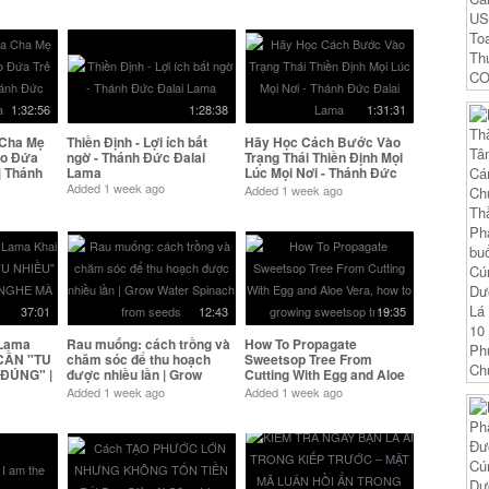
1:32:56
1:28:38
1:31:31
 Cha Mẹ
Thiền Định - Lợi ích bất
Hãy Học Cách Bước Vào
ao Đứa
ngờ - Thánh Đức Đalai
Trạng Thái Thiền Định Mọi
| Thánh
Lama
Lúc Mọi Nơi - Thánh Đức
Đalai Lama
Added
1 week ago
Added
1 week ago
37:01
12:43
19:35
 Lama
Rau muống: cách trồng và
How To Propagate
CẦN "TU
chăm sóc để thu hoạch
Sweetsop Tree From
 ĐÚNG" |
được nhiều lần | Grow
Cutting With Egg and Aloe
Water Spinach from
Vera, how to growing
Added
1 week ago
Added
1 week ago
seeds
sweetsop tree