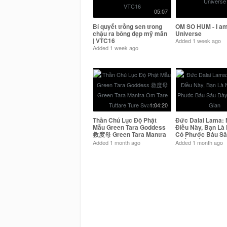
05:07
Bí quyết trồng sen trong
OM SO HUM - I am
chậu ra bông đẹp mỹ mãn
Universe
| VTC16
Added
1 week ago
Added
1 week ago
1:04:20
Thần Chú Lục Độ Phật
Đức Dalai Lama:
Mẫu Green Tara Goddess
Điều Này, Bạn Là
救度母 Green Tara Mantra
Có Phước Báu Sâ
Om Tare Tuttare Ture
Nhất Thế Gian
Added
1 month ago
Added
1 month ago
Svaha