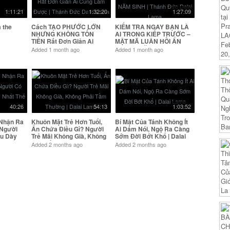
1:11:21
1:32:20
1:27:09
 the
Cách TẠO PHƯỚC LỚN
KIỂM TRA NGAY BẠN LÀ
NHƯNG KHÔNG TỐN
AI TRONG KIẾP TRƯỚC –
TIỀN Rất Đơn Giản Ai
MẬT MÃ LUÂN HỒI ẨN
Cũng Làm Được | Thánh
TRONG NĂM SINH | Thánh
Added
1 month ago
Added
1 month ago
Đức Dalai Lama
Đức Dalai Lama
40:26
54:13
1:03:52
 Nhận Ra
Khuôn Mặt Trẻ Hơn Tuổi,
Bí Mật Của Tánh Không Ít
 Người
Ẩn Chứa Điều Gì? Người
Ai Dám Nói, Ngộ Ra Càng
u Dày
Trẻ Mãi Không Già, Không
Sớm Đời Bớt Khổ | Dalai
Phải Tầm Thường | Dalai
Lama
Added
2 months ago
Added
2 months ago
Lama