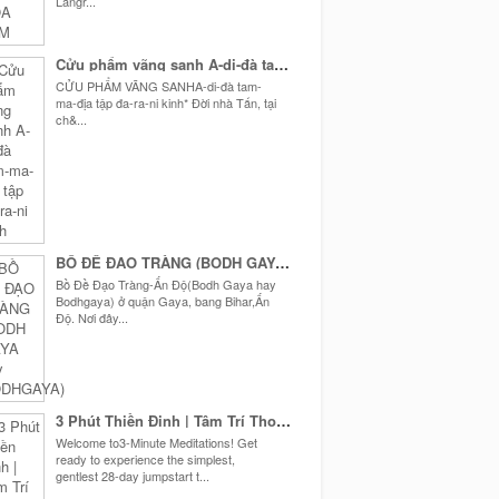
Langr...
Cửu phẩm vãng sanh A-di-đà tam-ma-địa tập đa-ra-ni kinh
CỬU PHẨM VÃNG SANHA-di-đà tam-
ma-địa tập đa-ra-ni kinh* Đời nhà Tấn, tại
ch&...
BỒ ĐỀ ĐẠO TRÀNG (BODH GAYA hay BODHGAYA)
Bồ Đề Đạo Tràng-Ấn Độ(Bodh Gaya hay
Bodhgaya) ở quận Gaya, bang Bihar,Ấn
Độ. Nơi đây...
3 Phút Thiền Định | Tâm Trí Thoải Mái
Welcome to3-Minute Meditations! Get
ready to experience the simplest,
gentlest 28-day jumpstart t...