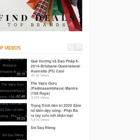
P VIDEOS
Quê Hương và Đạo Pháp 6-
2014-Brisbane-Queensland-
Australia (P5) Casĩ
35:15
PhiNhung-
45.4k Views
NgẫuHứng..,ÁoMớiCàMau
The Vajra Guru
(Padmasambhava) Mantra
(108 Reps)
07:48
9,044 Views
Trạng Trình tiên tri 2020 Sấm
nổ biển dậy sóng - Phật Bà
ra tay cứu vớt nhân loại
59:25
5,876 Views
Xoi Sau Rieng