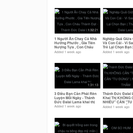
1:32:21
1 Người Ăn Chay Cả Nhà
Nghiệp Quả Giữa
Hưởng Phước , Gia Tiên
Và Con Cái - Vì S
Nượng Tựa , Con Cháu
Trẻ Lại Chọn Bạn 
Thành Đạt - Thánh Đức
Đức Dalai Lama
Added
1 week ago
Added
1 week ago
Dalai Lama
1:31:13
3 Điều Bạn Cần Phải Rèn
Thánh Đức Đalai
Luyện Mỗi Ngày - Thánh
Khai Thị KHÔNG 
Đức Đalai Lama khai thị
NHIỀU" CẦN "TU
NGHE MÀ THẤM
Added
1 week ago
Added
1 week ago