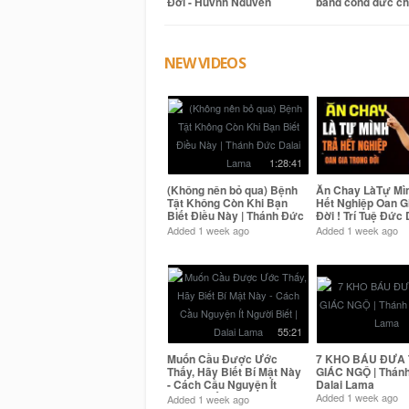
Đời - Huỳnh Nguyễn
bằng công đức c
Công Bằng
thật - Đức Đạt Lai
Ma khai thị
NEW VIDEOS
1:28:41
(Không nên bỏ qua) Bệnh
Ăn Chay LàTự Mìn
Tật Không Còn Khi Bạn
Hết Nghiệp Oan G
Biết Điều Này | Thánh Đức
Đời ! Trí Tuệ Đức 
Dalai Lama
Lama
Added
1 week ago
Added
1 week ago
55:21
Muốn Cầu Được Ước
7 KHO BÁU ĐƯA 
Thấy, Hãy Biết Bí Mật Này
GIÁC NGỘ | Thán
- Cách Cầu Nguyện Ít
Dalai Lama
Người Biết | Dalai Lama
Added
1 week ago
Added
1 week ago