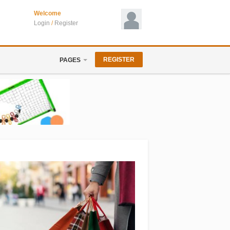
Welcome
Login
/
Register
REGISTER
PAGES