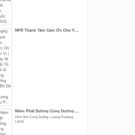
NPĐ Thành Tâm Cám Ơn Chư Vị | Thầy Ni Phật Tử, buổi lể Cúng Dường Lá Bồ Đề 10 Phương Chư ...
Niệm Phật Đường Cúng Dường Quý Sư tại Luang Prabang LAOS | Feb 20,2...
Hình Ảnh Cúng Dường | Luang Prabang
LAOS