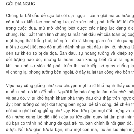
CÕI ĐỊA NGỤC
Chúng ta
bắt đầu đề cập tới
cõi địa ngục
–
cảnh giới
mà
xu hướn
có một sự
kiến tạo
các
năng lực
, các xúc tình, phát triển tới tột 
trong cuộc đua, mù mờ không biết được các
năng lực
đang điề
chúng. Rồi, bất
thình lình
chúng ta
mất hết dấu vết của
toàn bộ
cuộ
một
trạng thái
trống trải, bỏ ngỏ – đó là
không gian
của
linh quang
một sự quyết liệt cao độ muốn
đánh nhau
bắt đầu
nảy nở
, nhưng
t
đến
sự khiếp sợ bị
đe dọa
.
Ban đầu
, sự hoang tưởng và khiếp s
đối tượng nào đó, nhưng ta
hoàn toàn
không biết rõ ai là ng
khi
toàn bộ
sự việc đã phát triển thì sự khiếp sợ quay
chống lạ
vì
chống lại
phóng tưởng bên ngoài, ở đây ta lại tấn công vào bên t
Việc này cũng giống như
câu chuyện
một
tu sĩ
khổ hạnh
thấy có m
muốn nhặt nó lên để nấu. Người thầy bảo ông ta làm dấu chữ thập
và sau đó, vị
tu khổ hạnh
khám phá
thấy dấu chữ thập trên ngực c
ấy ; bạn tưởng có một đối tượng bên ngoài để tấn công, để chiến 
nỗi căm ghét cũng giống như vậy. Bạn tức giận một đối tượng và c
đó nhưng càng lúc
diễn tiến
của sự tức giận quay lại tàn phá mìn
dù bạn
cố tránh
nó nhưng đã quá trễ rồi, bạn chính là nỗi giận đó
được. Nỗi tức giận tức là bạn, như một con ma, lúc ẩn lúc hiện 