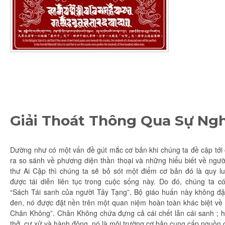
Giải Thoát Thông Qua Sự Ng
Dường như có một
vấn đề
gút mắc cơ bản khi
chúng ta
đề cập tới
ra
so sánh
về
phương diện
thần thoại
và những
hiểu biết
về ngườ
thư
Ai Cập thì
chúng ta
sẽ
bỏ sót
một điểm cơ bản đó là
quy lu
được
tái diễn
liên tục
trong cuộc sống này. Do đó,
chúng ta
có
“Sách
Tái sanh
của người Tây Tạng”.
Bộ giáo
huấn này không đặt
đen
, nó được đặt nền trên một
quan niệm
hoàn toàn
khác biệt về 
Chân Không”.
Chân Không
chứa đựng cả cái chết lẫn cái sanh ;
h
thở,
cư xử
và hành động, nó là môi trường cơ bản
cung cấp
nguồn