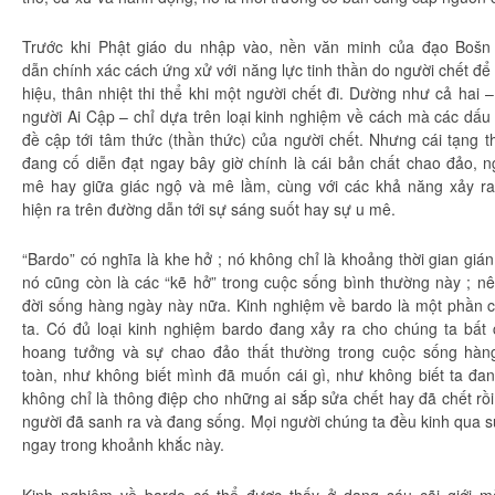
Trước khi
Phật giáo
du nhập
vào, nền
văn minh
của đạo Boš
dẫn
chính xác
cách ứng xử với
năng lực
tinh thần
do người chết để l
hiệu, thân nhiệt thi thể khi một người chết đi. Dường như cả hai 
người Ai Cập – chỉ
dựa trên
loại
kinh nghiệm
về cách mà các dấu 
đề cập tới
tâm thức
(
thần thức
) của người chết. Nhưng cái
tạng t
đang cố
diễn đạt
ngay bây giờ chính là cái
bản chất
chao đảo
, 
mê
hay giữa
giác ngộ
và
mê lầm
, cùng với các khả năng xảy ra
hiện
ra trên đường dẫn tới sự
sáng suốt
hay sự
u mê
.
“Bardo” có nghĩa là khe hở ; nó không chỉ là khoảng
thời gian
giá
nó cũng còn là các “kẽ hở” trong cuộc sống
bình thường
này ; nê
đời
sống hàng ngày này nữa.
Kinh nghiệm
về bardo là một phần 
ta
. Có đủ loại
kinh nghiệm
bardo đang xảy ra cho
chúng ta
bất 
hoang tưởng và sự
chao đảo
thất thường trong cuộc sống hà
toàn
,
như không
biết mình
đã muốn cái gì,
như không
biết ta đan
không chỉ là
thông điệp
cho những ai sắp sửa chết hay đã chết rồ
người đã sanh ra và đang sống.
Mọi người
chúng ta
đều kinh qua s
ngay trong khoảnh khắc này.
Kinh nghiệm
về bardo có thể được thấy ở dạng sáu
cõi giới
m