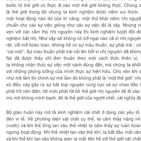
bước từ
thế giới
có thực
đi vào
một thế
giới không
thực.
Chúng t
là
thế giới
trong đó
chúng ta
kinh nghiệm
được niềm
vui thích
,
một
hoạt động
nào đó của
trí năng
, một thứ khái niệm
nhị nguy
chuẩn
cho các sự việc giống như các sự việc đó là vậy. Nhưng 
vẹn
với các
cảm thọ
nhị nguyên
này thì
kinh nghiệm
tuyệt đối
đó
nghiệm
bất nhị
. Như vậy sẽ không có trở ngại nào cả vì
nhị nguyê
rệt, cởi mở
hoàn toàn
, không hề có sự
mâu thuẫn
, sự
phải trái
; có
“cái một”. Sự
mâu thuẫn
phải trái
nổi lên bởi vì
nhị nguyên
đã không
Nó đã được thấy chỉ
đơn thuần
theo một cách thức
thiên vị
,
ta
không
nhận thức
sự việc một cách
đúng đắn
, mà
chúng ta
khởi
với những phóng tưởng của mình thực sự
hiện hữu
. Cho nên khi
như
mê lầm
thì chính sự
mê lầm
đó không phải là “một thế giới”
nh
và điều này gây ra sự bất
toại nguyện
cùng cực và sự
chao đảo
l
phải trở nên điên, tới mức phải rời bỏ
thế giới
nhị nguyên
để
đi vào
mù mờ không
minh bạch
, đó là
thế giới
của người chết, cái nghĩa đ
Bộ giáo
huấn này
mô tả
kinh nghiệm
cái chết ở dạng các
yếu tố
đến
vi tế
. Về
phương diện
vật chất
cụ thể
, ta
cảm thấy
nặng nề 
(nước) và khi thể lỏng tan vào thể nhiệt ta
cảm thấy
sự
tuần hoà
ngưng
hoạt động
. Khi thể nhiệt tan vào thể khí, ta bắt đầu mất
cảm
và khi thể khí tan vào
không gian
ta mất
liên hệ
với
thế giới
vật chất