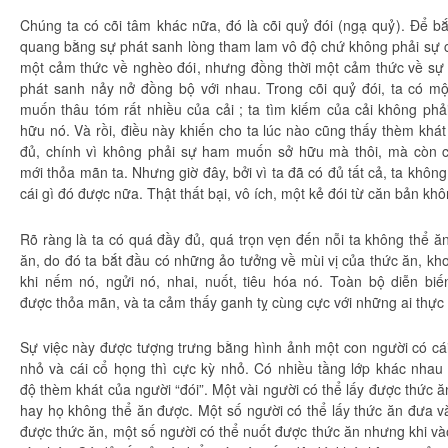
Chúng ta
có cõi tâm khác nữa, đó là cõi quỷ đói (
ngạ quỷ
). Để bắ
quang
bằng sự phát sanh lòng
tham lam
vô độ
chứ không phải sự 
một cảm thức về
nghèo đói
, nhưng
đồng thời
một cảm thức về s
phát sanh
nảy nở
đồng bộ
với nhau
. Trong cõi quỷ đói, ta có m
muốn thâu tóm rất nhiều
của cải
; ta
tìm kiếm
của cải
không phả
hữu
nó. Và rồi, điều này khiến cho ta lúc nào cũng thấy
thèm khát
đủ, chính vì không phải sự
ham muốn
sở hữu
mà thôi, mà còn 
mới
thỏa mãn
ta. Nhưng giờ đây, bởi vì ta đã có đủ tất cả, ta khôn
cái gì đó được nữa. Thật thất bại,
vô ích
, một kẻ đói từ
căn bản
khô
Rõ ràng
là ta có quá đầy đủ, quá
trọn vẹn
đến nỗi ta không thể ăn
ăn, do đó ta bắt đầu có những
ảo tưởng
về
mùi vị
của
thức ăn
, kh
khi nếm nó, ngửi nó, nhai, nuốt,
tiêu hóa
nó.
Toàn bộ
diễn bi
được
thỏa mãn
, và ta
cảm thấy
ganh tỵ
cùng cực với những ai thực 
Sự việc này được
tượng trưng
bằng
hình ảnh
một
con người
có cái
nhỏ và cái cổ họng thì cực kỳ nhỏ. Có nhiều tầng lớp khác nha
độ
thèm khát
của người “đói”. Một vài người có thể lấy được
thức ă
hay họ không thể ăn được. Một số người có thể lấy
thức ăn
đưa và
được
thức ăn
, một số người có thể nuốt được
thức ăn
nhưng khi vào