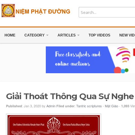
HOME
CATEGORY
ARTICLES
TOP VIDEOS
NEW VI
Giải Thoát Thông Qua Sự Nghe 
:
Jan 3, 2020
by
Admin
:
Tantric scriptures - Mật Giáo
-
Vi
Published
Filed under
1,093