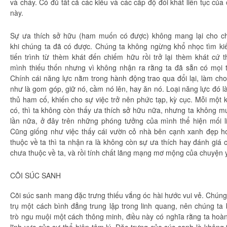
và cháy. Có đủ tất cả các kiểu và các cấp độ
đói khát
liên tục
của 
này.
Sự
ưa thích
sở hữu
(
ham muốn
có được) không mang lại cho
c
khi
chúng ta
đã có được.
Chúng ta
không ngừng khổ nhọc
tìm k
tiến trình từ
thèm khát
đến
chiếm hữu
rồi
trở lại
thèm khát
cứ 
mình
thiếu thốn
nhưng vì không
nhận ra
rằng ta đã sẵn có mọi 
Chính cái
năng lực
nằm trong hành động trao qua đổi lại, làm ch
như là gom góp, giữ nó, cầm nó lên, hay ăn nó. Loại
năng lực
đó l
thủ
ham cố, khiến cho sự việc trở nên
phức tạp
, kỳ cục. Mỗi một 
có, thì ta không còn thấy
ưa thích
sở hữu
nữa, nhưng ta không mu
lần
nữa, ở đây trên những phóng tưởng của mình
thể hiện
mối
Cũng giống như việc thấy cái vườn cỏ nhà bên cạnh xanh đẹp h
thuộc về ta thì ta
nhận ra
là không còn sự
ưa thích
hay
đánh giá
c
chưa thuộc về ta, và rồi
tính chất
lãng mạng
mơ mộng
của chuyện yê
CÕI
SÚC SANH
Cõi
súc sanh
mang đặc trưng thiếu vắng óc hài hước
vui vẻ
.
Chúng
trụ một cách
bình đẳng
trung lập
trong
linh quang
, nên
chúng ta
b
trò
ngu muội
một
cách thông
minh, điều này có nghĩa rằng ta
hoàn