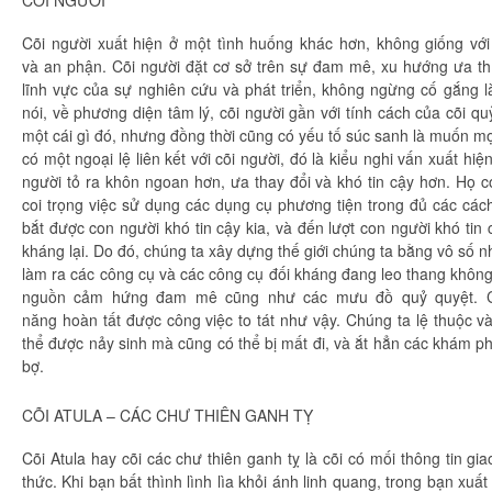
Cõi người
xuất hiện
ở một tình huống khác hơn, không giống với
và
an phận
.
Cõi người
đặt cơ sở trên sự
đam mê
,
xu hướng
ưa th
lĩnh vực của sự
nghiên cứu
và phát triển, không ngừng
cố gắng
l
nói, về
phương diện
tâm lý
,
cõi người
gần với
tính cách
của cõi quỷ
một cái gì đó, nhưng
đồng thời
cũng có
yếu tố
súc sanh
là muốn mọ
có một ngoại lệ
liên kết với
cõi người
, đó là kiểu
nghi vấn
xuất hiệ
người
tỏ ra
khôn ngoan hơn, ưa thay đổi và khó
tin cậy
hơn. Họ có
coi trọng việc
sử dụng
các dụng cụ
phương tiện
trong đủ các cá
bắt được
con người
khó
tin cậy
kia, và đến lượt
con người
khó
tin
kháng
lại. Do đó,
chúng ta
xây dựng
thế giới
chúng ta
bằng
vô số
n
làm ra các công cụ và các công cụ
đối kháng
đang leo thang không
nguồn
cảm hứng
đam mê
cũng như các mưu đồ
quỷ quyệt
.
năng
hoàn tất
được công việc to tát như vậy.
Chúng ta
lệ thuộc
và
thể được nảy sinh mà cũng có thể bị mất đi, và ắt hẳn các
khám p
bợ.
CÕI ATULA – CÁC
CHƯ THIÊN
GANH TỴ
Cõi Atula hay cõi các
chư thiên
ganh tỵ
là cõi có mối thông tin
gia
thức
. Khi bạn bất
thình lình
lìa khỏi ánh
linh quang
, trong bạn
xuất