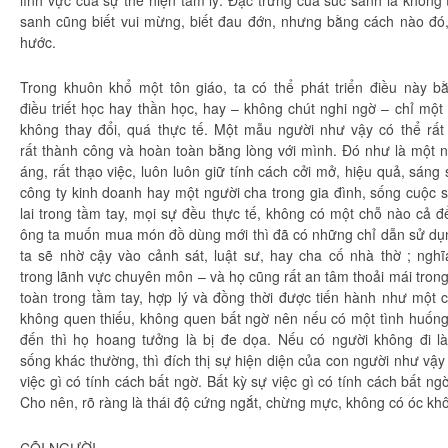
lĩnh vực của
sự thể
hiện
tâm lý
. Đặc trưng của
súc sanh
là không 
sanh
cũng biết
vui mừng
, biết
đau đớn
, nhưng bằng cách nào đó
hước.
Trong khuôn khổ một
tôn giáo
, ta có thể phát triển điều này 
điều
triết học
hay
thần học
, hay – không chút
nghi ngờ
– chỉ một
không thay đổi, quá
thực tế
. Một mẫu người như vậy có thể rấ
rất
thành công
và
hoàn toàn
bằng lòng với mình. Đó như là một
n
áng, rất thạo việc, luôn luôn giữ
tính cách
cởi mở,
hiệu quả
,
sáng 
công ty kinh doanh hay một người cha trong
gia đình
, sống
cuộc 
lai trong tầm tay, mọi sự đều
thực tế
, không có một chỗ nào cả đ
ông ta muốn mua món đồ dùng mới thì đã có những
chỉ dẫn
sử dụ
ta sẽ nhờ cậy vào cảnh sát,
luật sư
, hay cha cố nhà thờ ; nghĩ
trong
lãnh vực
chuyên môn – và họ cũng rất
an tâm
thoải mái
trong
toàn
trong tầm tay,
hợp lý
và
đồng thời
được tiến hành như một c
không quen thiếu, không quen bất ngờ nên nếu có một tình huốn
đến thì họ hoang tưởng là bị
đe dọa
. Nếu có người không đi l
sống
khác thường, thì đích thị sự
hiện diện
của
con người
như vậ
việc gì có
tính cách
bất ngờ. Bất kỳ sự việc gì có
tính cách
bất ng
Cho nên,
rõ ràng
là
thái độ
cứng ngắt,
chừng mực
, không có óc khô
CÕI NGƯỜI