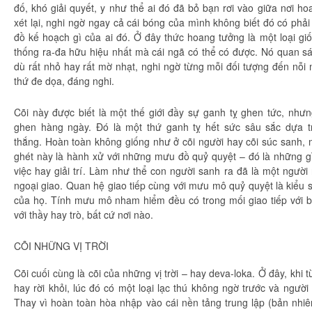
đố, khó
giải quyết
,
y như
thể ai đó đã bỏ bạn rơi vào giữa nơi
ho
xét
lại,
nghi ngờ
ngay cả cái bóng của mình không biết đó có phải 
đồ
kế hoạch
gì của ai đó. Ở đây thức hoang tưởng là một loại g
thống
ra-đa hữu hiệu nhất mà cái ngã có thể có được. Nó
quan sá
dù rất nhỏ hay rất mờ nhạt,
nghi ngờ
từng mỗi đối tượng đến nỗi
thứ
đe dọa
, đáng nghi.
Cõi này được biết là
một thế
giới đầy sự
ganh tỵ
ghen tức, nhưn
ghen hàng ngày. Đó là một thứ
ganh tỵ
hết sức
sâu sắc
dựa t
thắng
.
Hoàn toàn
không giống như ở
cõi người
hay cõi
súc sanh
,
ghét
này là hành xử với những mưu đồ
quỷ quyệt
– đó là những g
việc hay
giải trí
. Làm như thể
con người
sanh ra đã là một người n
ngoại giao. Quan hệ giao tiếp cùng với mưu mô
quỷ quyệt
là kiểu 
của họ. Tính mưu mô
nham hiểm
đều có trong mối giao tiếp với bấ
với thầy hay trò, bất cứ nơi nào.
CÕI NHỮNG VỊ TRỜI
Cõi
cuối cùng
là cõi của những vị trời – hay deva-loka. Ở đây, khi 
hay rời khỏi, lúc đó có một loại
lạc thú
không ngờ trước và ngườ
Thay vì
hoàn toàn
hòa nhập vào cái nền tảng
trung lập
(bản nhi