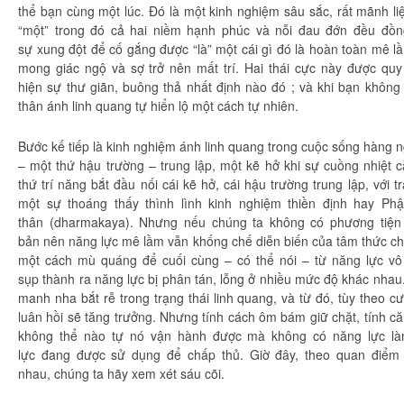
thể bạn cùng một lúc. Đó là một
kinh nghiệm
sâu sắc, rất mãnh li
“một” trong đó cả hai niềm
hạnh phúc
và nỗi
đau đớn
đều đồn
sự
xung đột
để
cố gắng
được “là” một cái gì đó là
hoàn toàn
mê l
mong
giác ngộ
và sợ trở nên
mất trí
. Hai
thái cực
này được quy 
hiện
sự thư giãn, buông thả
nhất định
nào đó ; và khi bạn không
thân
ánh
linh quang tự
hiển lộ
một cách
tự nhiên
.
Bước
kế tiếp
là
kinh nghiệm
ánh
linh quang
trong cuộc sống hàng 
– một thứ hậu trường –
trung lập
, một kẽ hở khi sự
cuồng nhiệt
c
thứ
trí năng
bắt đầu nối cái kẽ hở, cái hậu trường
trung lập
, với
t
một sự
thoáng thấy
thình lình
kinh nghiệm
thiền định
hay
Phậ
thân
(dharmakaya). Nhưng nếu
chúng ta
không có
phương tiện
bản
nên
năng lực
mê lầm
vẫn khống chế diễn biến của
tâm thức
ch
một cách
mù quáng
để
cuối cùng
– có thể nói – từ
năng lực
vô
sụp
thành ra
năng lực
bị phân tán, lỗng ở nhiều mức độ khác nhau
manh nha bắt rễ trong
trạng thái
linh quang
, và từ đó,
tùy theo
cư
luân hồi
sẽ
tăng trưởng
. Nhưng
tính cách
ôm bám giữ chặt, tính
că
không thể nào tự nó
vận hành
được mà không có
năng lực
l
lực
đang được
sử dụng
để
chấp thủ
. Giờ đây, theo
quan điểm
nhau,
chúng ta
hãy
xem xét
sáu cõi.