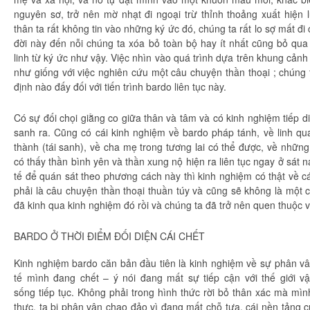
nguyên sơ, trở nên mờ nhạt đi ngoại trừ
thỉnh thoảng
xuất hiện
thân
ta rất không tin vào những ký ức đó,
chúng ta
rất lo sợ mất đ
đời này đến nỗi
chúng ta
xóa bỏ
toàn bộ
hay
ít nhất
cũng bỏ qua đ
linh
từ ký ức như vậy. Việc nhìn vào quá trình
dựa trên
khung cảnh 
như giống với việc
nghiên cứu
một
câu chuyện
thần thoại
;
chúng 
định
nào đấy đối với tiến trình bardo
liên tục
này.
Có sự đối chọi
giằng co
giữa thân và tâm và có
kinh nghiệm
tiếp d
sanh ra. Cũng có cái
kinh nghiệm
về bardo
pháp tánh
, về
linh qu
thành
(
tái sanh
), về
cha mẹ
trong tương lai có thể được, về nhữn
có thấy thần bình yên và thần xung nộ
hiện ra
liên tục
ngay ở
sát n
tế
để
quán sát
theo
phương cách
này thì
kinh nghiệm
có thật về c
phải là
câu chuyện
thần thoại
thuần túy
và cũng sẽ không là một c
đã kinh qua
kinh nghiệm
đó rồi và
chúng ta
đã trở nên
quen thuộc
v
BARDO Ở THỜI ĐIỂM
ĐỐI DIỆN
CÁI CHẾT
Kinh nghiệm
bardo
căn bản
đầu tiên là
kinh nghiệm
về sự phân vâ
tế
mình đang chết – ý nói đang mất sự tiếp cận với
thế giới
vậ
sống
tiếp tục
. Không phải trong
hình thức
rời bỏ thân xác mà mình
thực, ta bị phân vân
chao đảo
vì đang mất chỗ tựa, cái nền tảng c