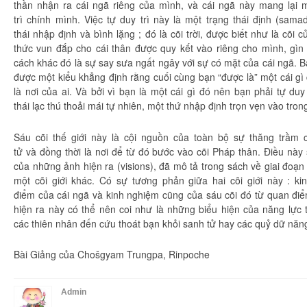
thần
nhận ra
cái ngã riêng của mình, và cái ngã này mang lại 
trì
chính mình. Việc tự
duy trì
này là một
trạng thái
định (samad
thái
nhập định
và bình lặng ; đó là
cõi trời
, được biết như là cõi 
thức
vun đắp
cho cái thân được quy kết vào riêng cho mình,
gìn
cách khác đó là sự say sưa ngất ngây với sự có mặt của cái ngã. 
được một kiểu khẳng định rằng
cuối cùng
bạn “được là” một cái gì 
là nơi của ai. Và bởi vì bạn là một cái gì đó nên bạn phải tự
duy 
thái
lạc thú
thoải mái
tự nhiên
, một thứ
nhập định
trọn vẹn
vào tron
Sáu cõi
thế giới
này là cội nguồn của
toàn bộ
sự
thăng trầm
c
tử
và
đồng thời
là nơi để từ đó bước vào cõi
Pháp thân
. Điều này
của những
ảnh hiện
ra (visions), đã
mô tả
trong sách về giai đoạ
một
cõi giới
khác. Có sự tương phản giữa hai
cõi giới
này :
ki
điểm
của cái ngã và
kinh nghiệm
cũng của sáu cõi đó từ
quan đi
hiện
ra này có thể nên coi như là những biểu hiện của
năng lực
các
thiên nhân
đến
cứu thoát
bạn khỏi
sanh tử
hay các quỷ dữ nă
Bài Giảng của Chošgyam Trungpa, Rinpoche
Admin