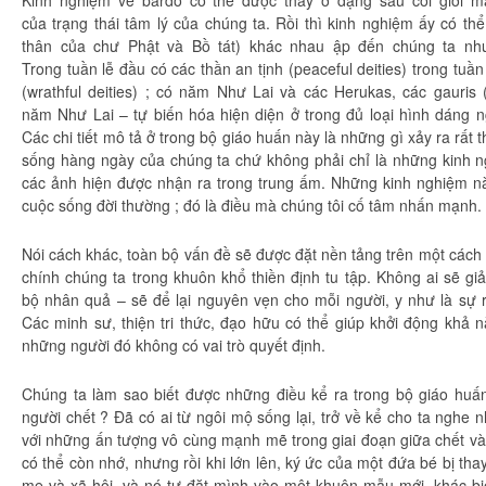
của
trạng thái
tâm lý
của
chúng ta
. Rồi thì
kinh nghiệm
ấy có thể
thân
của chư Phật và
Bồ tát
) khác nhau ập đến
chúng ta
nh
Trong
tuần lễ
đầu có các thần
an tịnh
(peaceful deities) trong
tuần
(wrathful deities) ; có năm
Như Lai
và các Herukas, các gauris 
năm
Như Lai
– tự
biến hóa
hiện diện
ở trong đủ loại
hình dáng
n
Các
chi tiết
mô tả
ở trong
bộ giáo
huấn này là những gì xảy ra rất t
sống hàng ngày của
chúng ta
chứ không phải chỉ là những
kinh 
các
ảnh hiện
được
nhận ra
trong
trung ấm
. Những
kinh nghiệm
nà
cuộc sống đời thường ; đó là điều mà
chúng tôi
cố tâm
nhấn mạnh
.
Nói cách khác,
toàn bộ
vấn đề
sẽ được đặt nền tảng trên một cách
chính
chúng ta
trong khuôn khổ
thiền định
tu tập
. Không ai sẽ
giả
bộ
nhân quả
– sẽ để lại nguyên vẹn cho mỗi người,
y như
là sự
Các minh sư,
thiện tri thức
,
đạo hữu
có thể giúp khởi động khả 
những người đó không có
vai trò
quyết định
.
Chúng ta
làm sao biết được những điều kể ra trong
bộ giáo
huấn
người chết ? Đã có ai từ ngôi mộ
sống lại
,
trở về
kể cho ta nghe nh
với những
ấn tượng
vô cùng
mạnh mẽ trong giai đoạn giữa chết v
có thể còn nhớ, nhưng rồi khi lớn lên, ký ức của một đứa bé bị th
mẹ
và
xã hội
, và nó tự đặt mình vào một khuôn mẫu mới, khác bi