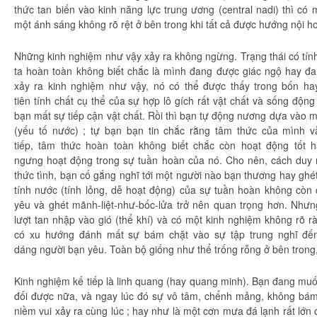
thức
tan biến vào kinh
năng lực
trung ương (central nadi) thì c
một ánh sáng không rõ rệt ở bên trong khi tất cả được hướng nội
h
Những
kinh nghiệm
như vậy xảy ra không ngừng.
Trạng thái
có tín
ta
hoàn toàn
không biết chắc là mình đang được
giác ngộ
hay đa
xảy ra
kinh nghiệm
như vậy, nó có thể được thấy trong bốn ha
tiên
tính chất
cụ thể
của sự
hợp lô
gích rất
vật chất
và
sống động
bạn mất sự tiếp cận
vật chất
. Rồi thì bạn tự động nương
dựa vào
m
(
yếu tố
nước) ; tự bạn bạn
tin chắc
rằng
tâm thức
của mình v
tiếp
,
tâm thức
hoàn toàn
không biết chắc còn
hoạt động
tốt h
ngưng
hoạt động
trong sự
tuần hoàn
của nó. Cho nên, cách
duy 
thức tình, bạn
cố gắng
nghĩ tới một người nào bạn thương hay ghét
tính nước (tính lỏng, dễ
hoạt động
) của sự
tuần hoàn
không còn
yêu và ghét mãnh-liệt-như-bốc-lửa trở nên quan trọng hơn. Nhưn
lượt
tan nhập vào gió (thể khí) và có một
kinh nghiệm
không
rõ r
có
xu hướng
đánh mất sự bám chặt vào sự tập trung nghĩ đ
dáng
người bạn yêu.
Toàn bộ
giống như thể trống rỗng ở bên trong
Kinh nghiệm
kế tiếp
là
linh quang
(hay
quang minh
). Bạn đang mu
đối được nữa, và ngay lúc đó sự
vô tâm
,
chểnh mảng
, không
bám
niềm vui xảy ra
cùng lúc
; hay như là một cơn mưa đá lạnh rất lớn 