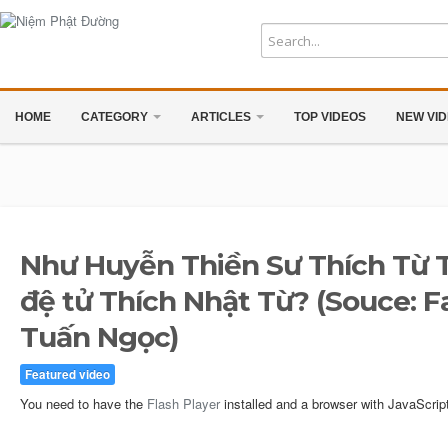
HOME
CATEGORY
ARTICLES
TOP VIDEOS
NEW VI
Như Huyễn Thiền Sư Thích Từ T
đệ tử Thích Nhật Từ? (Souce: 
Tuấn Ngọc)
Featured video
You need to have the
Flash Player
installed and a browser with JavaScrip