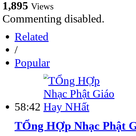
1,895
Views
Commenting disabled.
Related
/
Popular
58:42
TỔng HỢp Nhạc Phật G