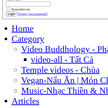
Remember me
Login
Forgot your password?
Home
Category
Video Buddhology - Ph
video-all - Tất Cả
Temple videos - Chùa
Vegan-Nấu Ăn | Món C
Music-Nhạc Thiền & Nh
Articles