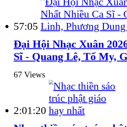
57:05
Đại Hội Nhạc Xuân 202
Sĩ - Quang Lê, Tố My, G
67 Views
2:01:20