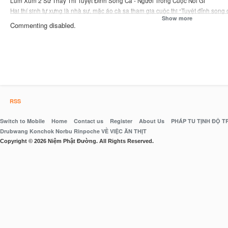
Lùm Xùm 2 Sư Thầy Thi Tuyệt Đỉnh Song Ca - Người Trong Cuộc Nói Gì
Hai thí sinh tự xưng là nhà sư, mặc áo cà sa tham gia cuộc thi “Tuyệt đỉnh song 
Show more
Thực tế họ có phải là nhà sư và họ nói gì?
Commenting disabled.
========================================= ===
Nếu bạn thích Video, Hãy nhấn Like, Share Video và Đăng Ký Kênh Nhé!!!
Cảm ơn Các Bạn Rất Nhiều
https://goo.gl/S22ykL
================= ===========================
RSS
Switch to Mobile
Home
Contact us
Register
About Us
PHÁP TU TỊNH ĐỘ 
Drubwang Konchok Norbu Rinpoche VỀ VIỆC ĂN THỊT
Copyright © 2026 Niệm Phật Đường. All Rights Reserved.