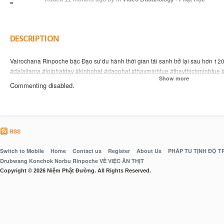
DESCRIPTION
Vairochana Rinpoche bậc Đạo sư du hành thời gian tái sanh trở lại sau hơn 
#dalailama #loiphatday #kinhphat #daophat #thayminhtue #thaythichminhtue 
Show more
Commenting disabled.
RSS
Switch to Mobile
Home
Contact us
Register
About Us
PHÁP TU TỊNH ĐỘ 
Drubwang Konchok Norbu Rinpoche VỀ VIỆC ĂN THỊT
Copyright © 2026 Niệm Phật Đường. All Rights Reserved.