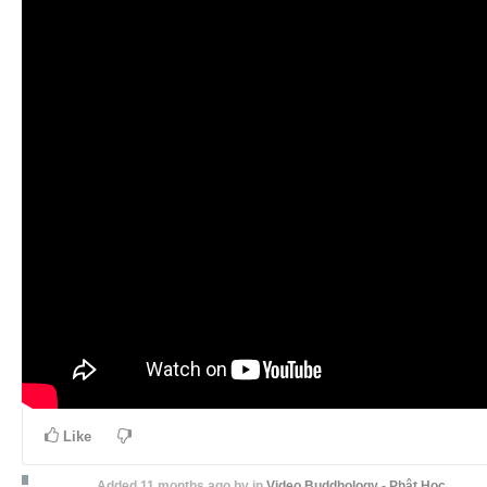
Like
Added
11 months ago
by
in
Video Buddhology - Phật Học