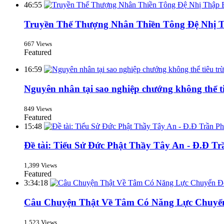
46:55
Truyền Thế Thượng Nhân Thiền Tông Đệ Nhị T
667 Views
Featured
16:59
Nguyên nhân tại sao nghiệp chướng không thể t
849 Views
Featured
15:48
Đề tài: Tiểu Sử Đức Phật Thầy Tây An - Đ.Đ T
1,399 Views
Featured
3:34:18
Câu Chuyện Thật Về Tâm Có Năng Lực Chuyể
1,523 Views