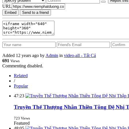
Report this
URL
Embed
Send to a friend
Added
12 years ago
by
Admin
in
video-all - Tất Cả
691
Views
Commenting disabled.
Related
/
Popular
47:23
Truyền Thế Thượng Nhân Thiền Tông Đệ Nhị T
723 Views
Featured
48:05