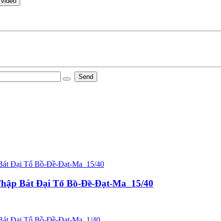
 video
Send
hập Bát Đại Tổ Bồ-Đề-Đạt-Ma_15/40