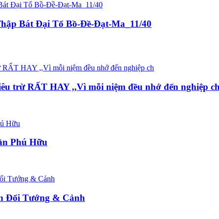
hập Bát Đại Tổ Bồ-Đề-Đạt-Ma_11/40
iêu trừ RẤT HAY ,,Vì mỗi niệm đều nhớ đến nghiệp c
rần Phú Hữu
n Đổi Tướng & Cảnh