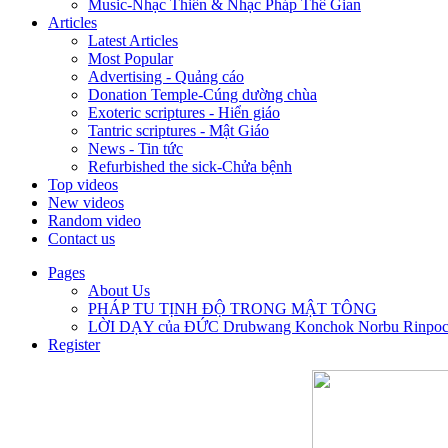
Music-Nhạc Thiền & Nhạc Pháp Thê Gian
Articles
Latest Articles
Most Popular
Advertising - Quảng cáo
Donation Temple-Cúng dường chùa
Exoteric scriptures - Hiển giáo
Tantric scriptures - Mật Giáo
News - Tin tức
Refurbished the sick-Chửa bệnh
Top videos
New videos
Random video
Contact us
Pages
About Us
PHÁP TU TỊNH ĐỘ TRONG MẬT TÔNG
LỜI DẠY của ĐỨC Drubwang Konchok Norbu Rinpo
Register