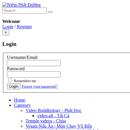
Welcome
Login
/
Register
×
Login
Username/Email
Password
Remember me
Login
Forgot your password?
Home
Category
Video Buddhology - Phật Học
video-all - Tất Cả
Temple videos - Chùa
Vegan-Nấu Ăn | Món Chay Vô Bếp