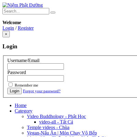
Welcome
Login
/
Register
×
Login
Username/Email
Password
Remember me
Login
Forgot your password?
Home
Category
Video Buddhology - Phật Học
video-all - Tất Cả
Temple videos - Chùa
Vegan-Nấu Ăn | Món Chay Vô Bếp