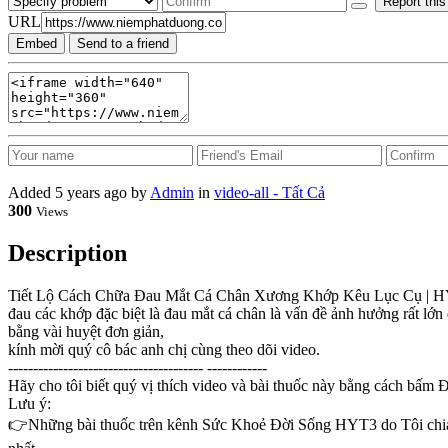
Report this
URL
Embed
Send to a friend
Added
5 years ago
by
Admin
in
video-all - Tất Cả
300
Views
Description
Tiết Lộ Cách Chữa Đau Mắt Cá Chân Xương Khớp Kêu Lục Cụ | 
đau các khớp đặc biệt là đau mắt cá chân là vấn đề ảnh hưởng rất lớn
bằng vài huyệt đơn giản,
kính mời quý cô bác anh chị cùng theo dõi video.
--------------------------------------- ------------
Hãy cho tôi biết quý vị thích video và bài thuốc này bằng cách b
Lưu ý:
👉Những bài thuốc trên kênh Sức Khoẻ Đời Sống HYT3 do Tôi chia sẻ