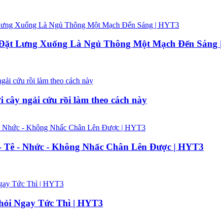
 Đặt Lưng Xuống Là Ngủ Thông Một Mạch Đến Sáng
 cây ngải cứu rồi làm theo cách này
 - Tê - Nhức - Không Nhấc Chân Lên Được | HYT3
ỏi Ngay Tức Thì | HYT3