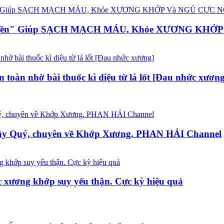
ẻ Tiền" Giúp SẠCH MẠCH MÁU, Khỏe XƯƠNG KHỚ
toàn nhờ bài thuốc kì diệu từ lá lốt [Đau nhức xương
Cây Quý, chuyên về Khớp Xương. PHAN HẢI Channel
hức xương khớp suy yếu thận. Cực kỳ hiệu quả