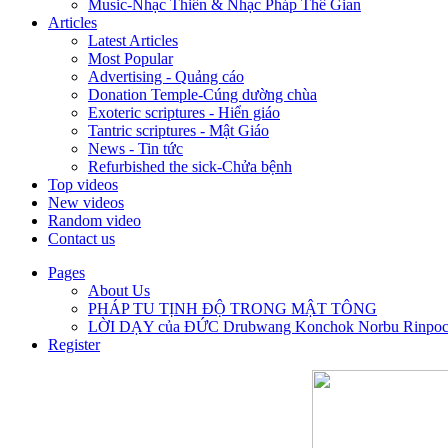
Music-Nhạc Thiền & Nhạc Pháp Thê Gian
Articles
Latest Articles
Most Popular
Advertising - Quảng cáo
Donation Temple-Cúng dường chùa
Exoteric scriptures - Hiển giáo
Tantric scriptures - Mật Giáo
News - Tin tức
Refurbished the sick-Chửa bệnh
Top videos
New videos
Random video
Contact us
Pages
About Us
PHÁP TU TỊNH ĐỘ TRONG MẬT TÔNG
LỜI DẠY của ĐỨC Drubwang Konchok Norbu Rinpo
Register