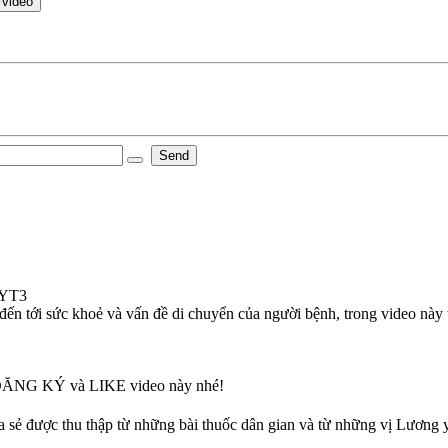
 video
Send
HYT3
 đến tới sức khoẻ và vấn đề di chuyển của người bệnh, trong video này t
ấm ĐĂNG KÝ và LIKE video này nhé!
 được thu thập từ những bài thuốc dân gian và từ những vị Lương y n