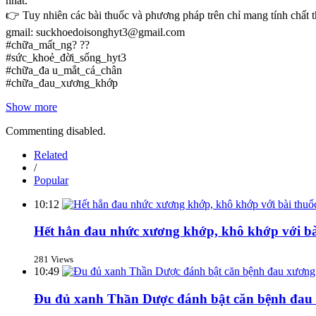
nhất.
👉 Tuy nhiên các bài thuốc và phương pháp trên chỉ mang tính chất t
gmail: suckhoedoisonghyt3@gmail.com
#chữa_mất_ng? ??
#sức_khoẻ_đời_sống_hyt3
#chữa_đa u_mắt_cá_chân
#chữa_đau_xương_khớp
Show more
Commenting disabled.
Related
/
Popular
10:12
Hết hẳn đau nhức xương khớp, khô khớp với bài
281 Views
10:49
Đu đủ xanh Thần Dược đánh bật căn bệnh đau 