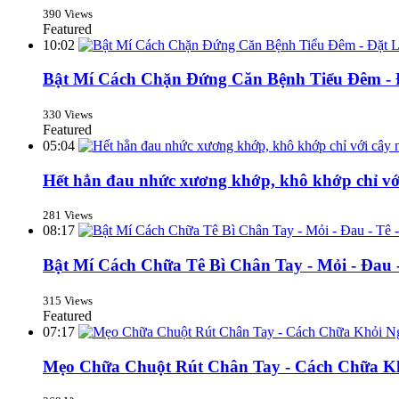
390 Views
Featured
10:02
Bật Mí Cách Chặn Đứng Căn Bệnh Tiểu Đêm -
330 Views
Featured
05:04
Hết hẳn đau nhức xương khớp, khô khớp chỉ với
281 Views
08:17
Bật Mí Cách Chữa Tê Bì Chân Tay - Mỏi - Đau
315 Views
Featured
07:17
Mẹo Chữa Chuột Rút Chân Tay - Cách Chữa Kh