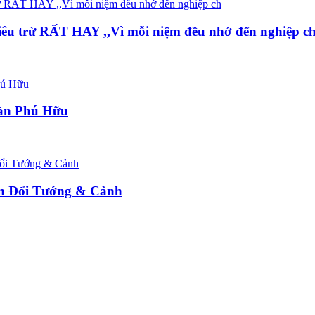
iêu trừ RẤT HAY ,,Vì mỗi niệm đều nhớ đến nghiệp c
rần Phú Hữu
n Đổi Tướng & Cảnh