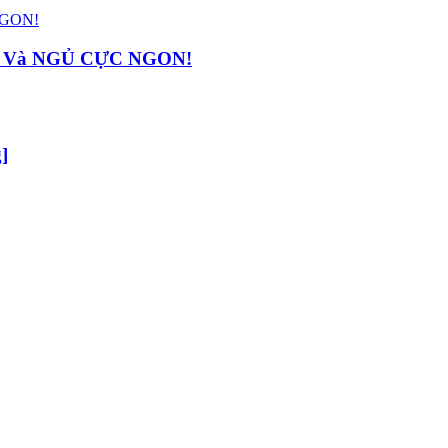
P Và NGỦ CỰC NGON!
]