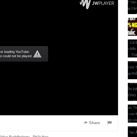
ror loading YouTube:
o could not be played
Share
ideo Buddhology - Phật Học