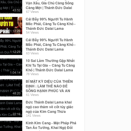
Vận Xấu, Gia Chủ Càng Sống
Càng Mệt | Thánh Đức Dalai
43:52
Lama
67 Views
Cái Bẫy 99% Người Tu Hành
Mắc Phải, Càng Tu Càng Khổ -
Thánh Đức Dalai Lama
1:12:29
54 Views
Cái Bẫy 99% Người Tu Hành
Mắc Phải, Càng Tu Càng Khổ -
Thánh Đức Dalai Lama
1:12:29
63 Views
10 Sai Lầm Thường Gặp Nhất
Khi Tu Tại Gia – Càng Tu Càng
Khổ | Thánh Đức Dalai Lama
1:04:14
78 Views
BÍ MẬT KỲ DIỆU CỦA THIỀN
ĐỊNH : LÀM THẾ NÀO ĐỂ
SỐNG HẠNH PHÚC VÀ AN
48:20
LÀNH | Thánh Đức Dalai Lama
61 Views
Đức Thánh Dalai Lama khai
ngộ cao thâm về cốt tủy giác
ngộ của Kim Cang Thừa
22:16
141 Views
Kinh Kim Cang - Mật Pháp Phá
Tan Ảo Tưởng, Khai Ngộ Đổi