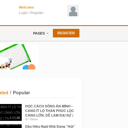
Welcome
Login
/
Register
REGISTER
PAGES
/
ated
Popular
HỌC CÁCH SỐNG ẨN MÌNH -
CÀNG ÍT LỘ THÂN PHÚC LỘC
CÀNG LỚN, DỄ LÀM ĐẠI SỰ |
1:11:39
Thánh Đức Dalai Lama
67 Views
Dấu Hiệu Ngôi Nhà Đang “Hút”