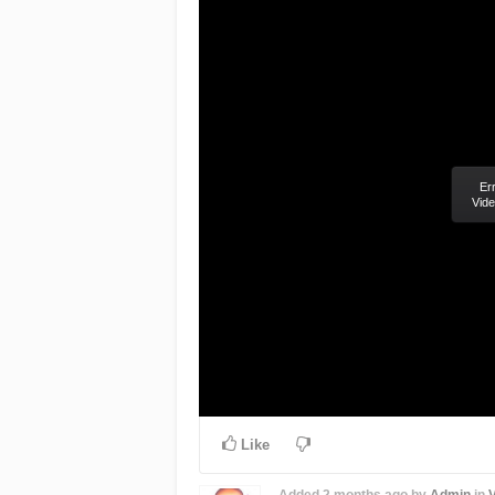
Er
Vide
Like
Added
2 months ago
by
Admin
in
V