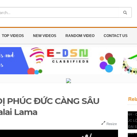
TOP VIDEOS
NEW VIDEOS
RANDOM VIDEO
CONTACT US
Rel
DỊ PHÚC ĐỨC CÀNG SÂU
alai Lama
Resize