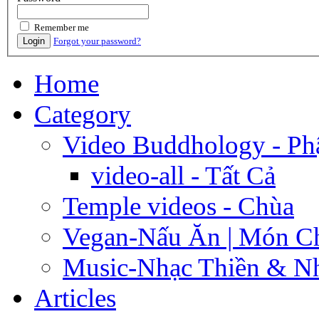
Remember me
Login
Forgot your password?
Home
Category
Video Buddhology - Ph
video-all - Tất Cả
Temple videos - Chùa
Vegan-Nấu Ăn | Món C
Music-Nhạc Thiền & Nh
Articles