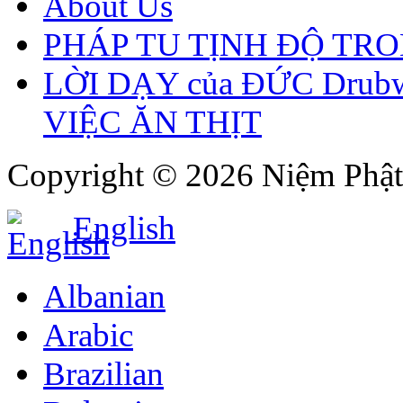
About Us
PHÁP TU TỊNH ĐỘ TR
LỜI DẠY của ĐỨC Drubw
VIỆC ĂN THỊT
Copyright © 2026 Niệm Phật 
English
Albanian
Arabic
Brazilian