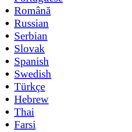
Română
Russian
Serbian
Slovak
Spanish
Swedish
Türkçe
Hebrew
Thai
Farsi