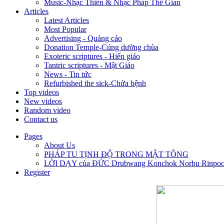
Music-Nhạc Thiền & Nhạc Pháp Thê Gian
Articles
Latest Articles
Most Popular
Advertising - Quảng cáo
Donation Temple-Cúng dường chùa
Exoteric scriptures - Hiển giáo
Tantric scriptures - Mật Giáo
News - Tin tức
Refurbished the sick-Chửa bệnh
Top videos
New videos
Random video
Contact us
Pages
About Us
PHÁP TU TỊNH ĐỘ TRONG MẬT TÔNG
LỜI DẠY của ĐỨC Drubwang Konchok Norbu Rinpo
Register