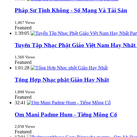
Pháp Sư Tịnh Không - Số Mạng Và Tài Sản
1,467 Views
Featured
1:39:05
Tuyển Tập Nhạc Phật Giáo Việt Nam Hay Nhất 
1,560 Views
Featured
1:01:28
Tổng Hợp Nhạc phật Giáo Hay Nhất
1,898 Views
Featured
32:41
Om Mani Padme Hum - Tiếng Mông Cổ
2,058 Views
Featured