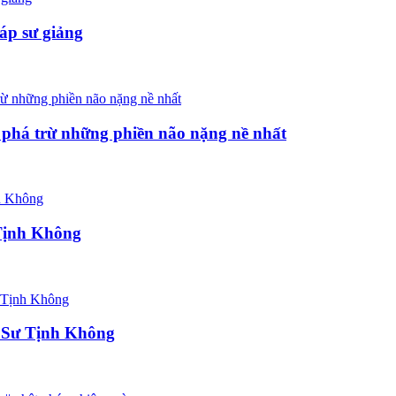
áp sư giảng
a phá trừ những phiền não nặng nề nhất
Tịnh Không
 Sư Tịnh Không