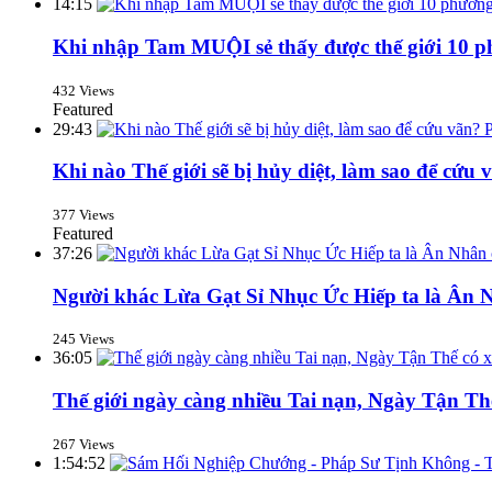
14:15
Khi nhập Tam MUỘI sẻ thấy được thế giới 10 p
432 Views
Featured
29:43
Khi nào Thế giới sẽ bị hủy diệt, làm sao để c
377 Views
Featured
37:26
Người khác Lừa Gạt Sỉ Nhục Ức Hiếp ta là Ân 
245 Views
36:05
Thế giới ngày càng nhiều Tai nạn, Ngày Tận T
267 Views
1:54:52