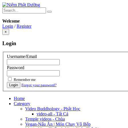
Welcome
Login
/
Register
×
Login
Username/Email
Password
Remember me
Login
Forgot your password?
Home
Category
Video Buddhology - Phật Học
video-all - Tất Cả
Temple videos - Chùa
Vegan-Nấu Ăn | Món Chay Vô Bếp