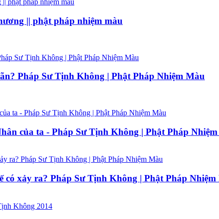
hương || phật pháp nhiệm màu
ứu vãn? Pháp Sư Tịnh Không | Phật Pháp Nhiệm Màu
Nhân của ta - Pháp Sư Tịnh Không | Phật Pháp Nhiệ
hế có xảy ra? Pháp Sư Tịnh Không | Phật Pháp Nhiệ