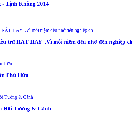
 - Tịnh Không 2014
iêu trừ RẤT HAY ,,Vì mỗi niệm đều nhớ đến nghiệp c
rần Phú Hữu
n Đổi Tướng & Cảnh