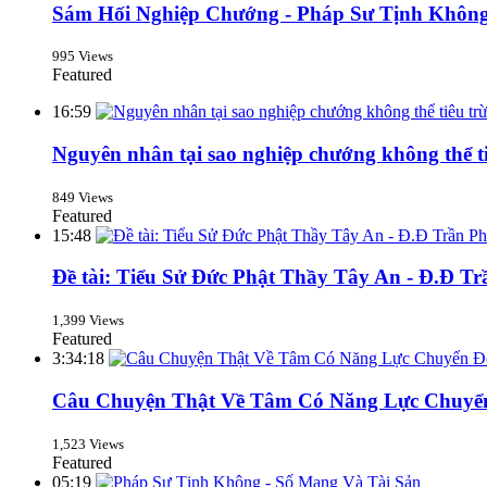
Sám Hối Nghiệp Chướng - Pháp Sư Tịnh Không
995 Views
Featured
16:59
Nguyên nhân tại sao nghiệp chướng không thể t
849 Views
Featured
15:48
Đề tài: Tiểu Sử Đức Phật Thầy Tây An - Đ.Đ T
1,399 Views
Featured
3:34:18
Câu Chuyện Thật Về Tâm Có Năng Lực Chuyể
1,523 Views
Featured
05:19