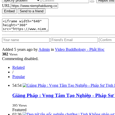
Report this
URL
Embed
Send to a friend
Added
5 years ago
by
Admin
in
Video Buddhology - Phật Học
302
Views
Commenting disabled.
Related
/
Popular
54:54
Giảng Pháp : Vọng Tâm Tạo Nghiệp - Pháp Sư
395 Views
Featured
02:36