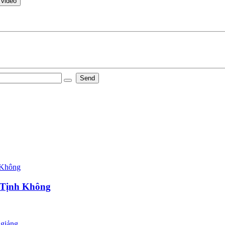
 video
Send
 Tịnh Không