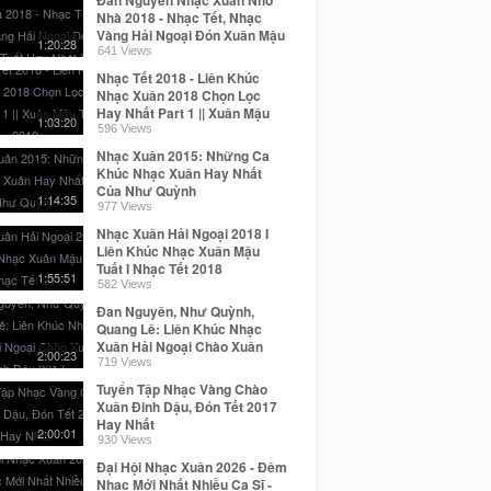
Nhà 2018 - Nhạc Tết, Nhạc
Vàng Hải Ngoại Đón Xuân Mậu
1:20:28
Tuất Hay Nhất 2018
641 Views
Nhạc Tết 2018 - Liên Khúc
Nhạc Xuân 2018 Chọn Lọc
Hay Nhất Part 1 || Xuân Mậu
1:03:20
Tuất 2018
596 Views
Nhạc Xuân 2015: Những Ca
Khúc Nhạc Xuân Hay Nhất
Của Như Quỳnh
1:14:35
977 Views
Nhạc Xuân Hải Ngoại 2018 I
Liên Khúc Nhạc Xuân Mậu
Tuất I Nhạc Tết 2018
1:55:51
582 Views
Đan Nguyên, Như Quỳnh,
Quang Lê: Liên Khúc Nhạc
Xuân Hải Ngoại Chào Xuân
2:00:23
Đinh Dậu 2017
719 Views
Tuyển Tập Nhạc Vàng Chào
Xuân Đinh Dậu, Đón Tết 2017
Hay Nhất
2:00:01
930 Views
Đại Hội Nhạc Xuân 2026 - Đêm
Nhạc Mới Nhất Nhiều Ca Sĩ -