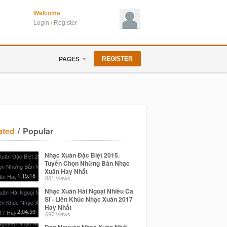
Welcome
Login
/
Register
REGISTER
PAGES
/
ated
Popular
Nhạc Xuân Đặc Biệt 2015.
Tuyển Chọn Những Bản Nhạc
Xuân Hay Nhất
1:15:18
881 Views
Nhạc Xuân Hải Ngoại Nhiều Ca
Sĩ - Liên Khúc Nhạc Xuân 2017
Hay Nhất
2:04:59
697 Views
Đan Nguyên Nhạc Xuân Nhớ