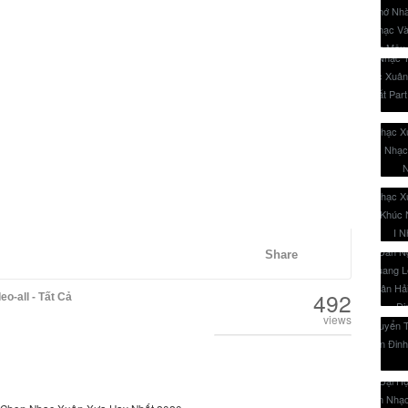
Share
492
eo-all - Tất Cả
views