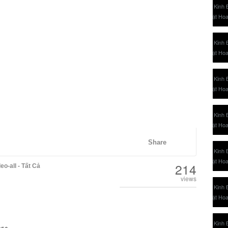
Share
214
eo-all - Tất Cả
views