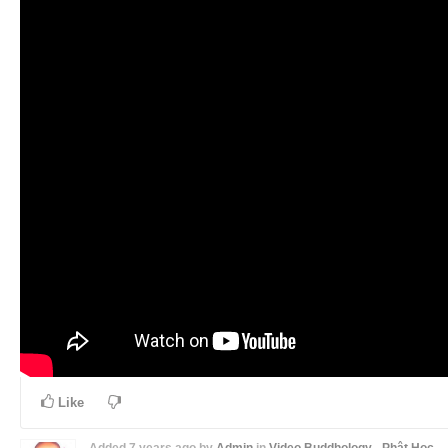
Like
Added
7 years ago
by
Admin
in
Video Buddhology - Phật Học