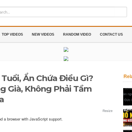
TOP VIDEOS
NEW VIDEOS
RANDOM VIDEO
CONTACT US
Rel
Tuổi, Ẩn Chứa Điều Gì?
g Già, Không Phải Tầm
a
Resize
nd a browser with JavaScript support.