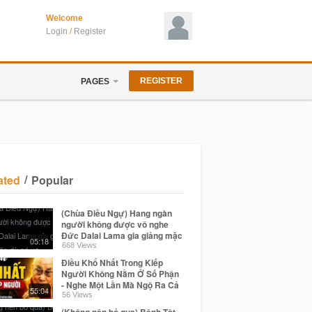
Welcome
Login
/
Register
REGISTER
PAGES
/
ated
Popular
(Chùa Điều Ngự) Hang ngàn
người không được vô nghe
Đức Dalai Lama gia giảng mặc
05:18
dù có vé
668 Views
Điều Khổ Nhất Trong Kiếp
Người Không Nằm Ở Số Phận
- Nghe Một Lần Mà Ngộ Ra Cả
55:04
Đời | Đức Dalai Lama
56 Views
(Không nên bỏ qua) Bệnh Tật