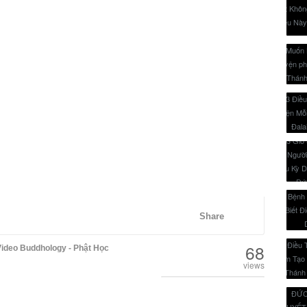
Share
68
ideo Buddhology - Phật Học
views