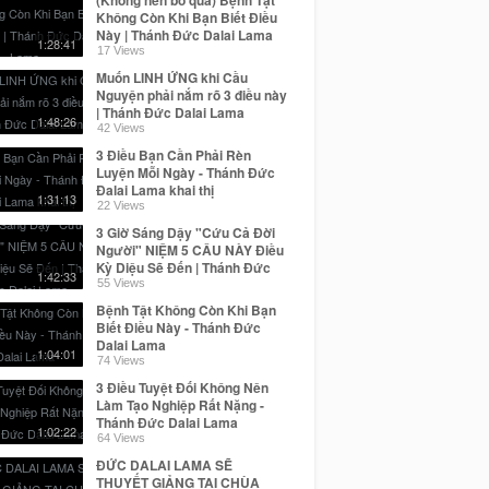
Không Còn Khi Bạn Biết Điều
Này | Thánh Đức Dalai Lama
1:28:41
17 Views
Muốn LINH ỨNG khi Cầu
Nguyện phải nắm rõ 3 điều này
| Thánh Đức Dalai Lama
1:48:26
42 Views
3 Điều Bạn Cần Phải Rèn
Luyện Mỗi Ngày - Thánh Đức
Đalai Lama khai thị
1:31:13
22 Views
3 Giờ Sáng Dậy "Cứu Cả Đời
Người" NIỆM 5 CÂU NÀY Điều
Kỳ Diệu Sẽ Đến | Thánh Đức
1:42:33
Dalai Lama
55 Views
Bệnh Tật Không Còn Khi Bạn
Biết Điều Này - Thánh Đức
Dalai Lama
1:04:01
74 Views
3 Điều Tuyệt Đối Không Nên
Làm Tạo Nghiệp Rất Nặng -
Thánh Đức Dalai Lama
1:02:22
64 Views
ĐỨC DALAI LAMA SẼ
THUYẾT GIẢNG TẠI CHÙA