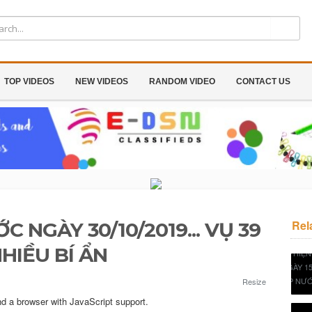
TOP VIDEOS
NEW VIDEOS
RANDOM VIDEO
CONTACT US
Rel
C NGÀY 30/10/2019... VỤ 39
HIỀU BÍ ẨN
Resize
nd a browser with JavaScript support.