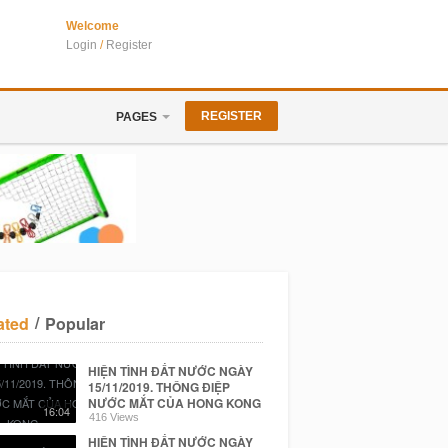
Welcome
Login
/
Register
REGISTER
PAGES
/
ated
Popular
HIỆN TÌNH ĐẤT NƯỚC NGÀY
15/11/2019. THÔNG ĐIỆP
NƯỚC MẮT CỦA HONG KONG
16:04
416 Views
HIỆN TÌNH ĐẤT NƯỚC NGÀY