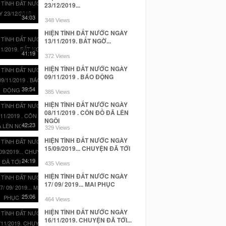
23/12/2019...
34:03
348 Views
HIỆN TÌNH ĐẤT NƯỚC NGÀY
13/11/2019. BẤT NGỜ...
41:19
372 Views
HIỆN TÌNH ĐẤT NƯỚC NGÀY
09/11/2019 . BÁO ĐỘNG
39:54
385 Views
HIỆN TÌNH ĐẤT NƯỚC NGÀY
08/11/2019 . CÔN ĐỒ ĐÃ LÊN
NGÔI
42:23
329 Views
HIỆN TÌNH ĐẤT NƯỚC NGÀY
15/09/2019... CHUYỆN ĐÃ TỚI
24:19
435 Views
HIỆN TÌNH ĐẤT NƯỚC NGÀY
17/ 09/ 2019... MAI PHỤC
25:06
464 Views
HIỆN TÌNH ĐẤT NƯỚC NGÀY
16/11/2019. CHUYỆN ĐÃ TỚI...