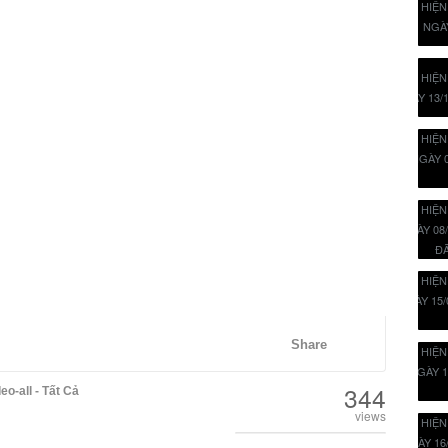
Share
344
eo-all - Tất Cả
views