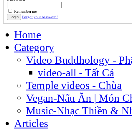
Remember me
Login
Forgot your password?
Home
Category
Video Buddhology - Ph
video-all - Tất Cả
Temple videos - Chùa
Vegan-Nấu Ăn | Món C
Music-Nhạc Thiền & Nh
Articles