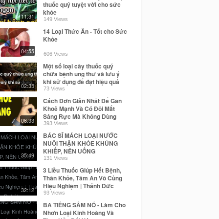
thuốc quý tuyệt vời cho sức
khỏe
11:31
149 Views
14 Loại Thức Ăn - Tốt cho Sức
Khỏe
04:55
606 Views
Một số loại cây thuốc quý
chữa bệnh ung thư và lưu ý
khi sử dụng để đạt hiệu quả
02:35
cao
73 Views
Cách Đơn Giản Nhất Để Gan
Khoẻ Mạnh Và Có Đôi Mắt
Sáng Rực Mà Không Dùng
06:33
Đến Thuốc | HYT3
393 Views
BÁC SĨ MÁCH LOẠI NƯỚC
NUÔI THẬN KHỎE KHỦNG
KHIẾP, NÊN UỐNG
35:49
131 Views
3 Liều Thuốc Giúp Hết Bệnh,
Thân Khỏe, Tâm An Vô Cùng
Hiệu Nghiệm | Thánh Đức
32:12
Dalai Lama
93 Views
BA TIẾNG SẤM NỔ - Làm Cho
Nhơn Loại Kinh Hoàng Và