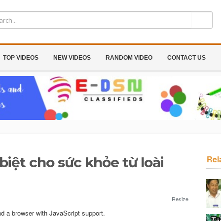
TOP VIDEOS
NEW VIDEOS
RANDOM VIDEO
CONTACT US
Rel
biệt cho sức khỏe từ loài
Resize
nd a browser with JavaScript support.