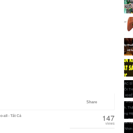
Share
147
o-all - Tất Cả
views