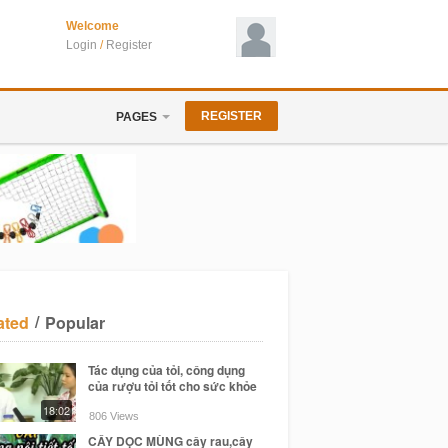
Welcome
Login
/
Register
REGISTER
PAGES
/
ated
Popular
Tác dụng của tỏi, công dụng
của rượu tỏi tốt cho sức khỏe
18:02
806 Views
CÂY DỌC MÙNG cây rau,cây