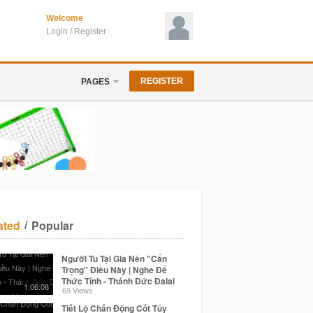
Welcome
Login
/
Register
REGISTER
PAGES
/
ated
Popular
Người Tu Tại Gia Nên "Cẩn
Trọng" Điều Này | Nghe Để
Thức Tỉnh - Thánh Đức Đalai
1:06:08
Lama khai ngộ
69 Views
Tiết Lộ Chấn Động Cốt Tủy