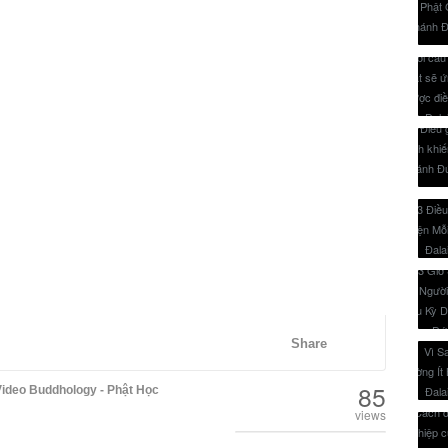
Share
85
ideo Buddhology - Phật Học
views