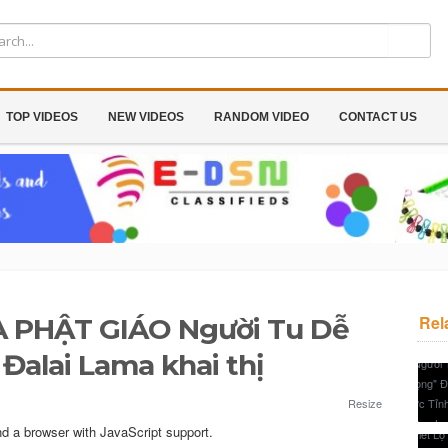
TOP VIDEOS
NEW VIDEOS
RANDOM VIDEO
CONTACT US
Rel
A PHẬT GIÁO Người Tu Dễ
Đalai Lama khai thị
Resize
nd a browser with JavaScript support.