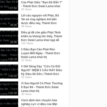
Của Phật Giáo "Bạn Đã Biết ?"
- Thánh Đức Đalai Lama khai
1:01:54
ngộ
65 Views
Lời cầu nguyện với Phật, Bồ
Tát sẽ ứng nghiệm khi biết
được điều này, Thánh Đức
45:35
Dalai Lama khai thị
98 Views
Điều gì đã che giấu Phật Tánh
khiến ta không tìm thấy, Thánh
Đức Dalai Lama khai ngộ dễ
32:58
hiểu
152 Views
3 Điều Bạn Cần Phải Rèn
Luyện Mỗi Ngày - Thánh Đức
Đalai Lama khai thị
1:31:13
22 Views
3 Giờ Sáng Dậy "Cứu Cả Đời
Người" NIỆM 5 CÂU NÀY Điều
Kỳ Diệu Sẽ Đến | Thánh Đức
1:42:33
Dalai Lama
55 Views
Vì Sao Người Có Phúc Thường
Ít Bạn Bè - Thánh Đức Đalai
Lama khai thị
1:31:18
40 Views
Cách định tâm chuyển hóa
nghiệp cực vi diệu của Mật