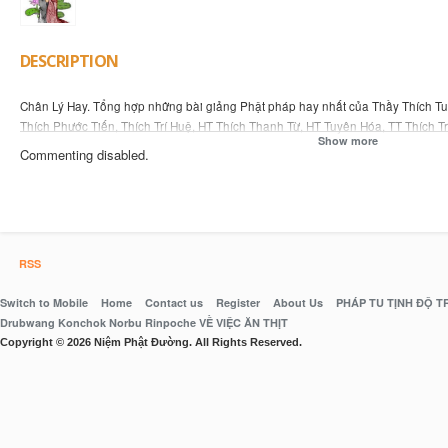
DESCRIPTION
Chân Lý Hay. Tổng hợp những bài giảng Phật pháp hay nhất của Thầy Thích Tu
Thích Phước Tiến, Thích Trí Huệ, HT Thích Thanh Từ, HT Tuyên Hóa, TT Thích Trí
Show more
Commenting disabled.
Website: http://www.chanlyhay.com
Facebook: https://www.facebook.com/NhungChanLyHay
Youtub e: https://www.youtube.com/user/chanlyhay
RSS
Switch to Mobile
Home
Contact us
Register
About Us
PHÁP TU TỊNH ĐỘ 
Drubwang Konchok Norbu Rinpoche VỀ VIỆC ĂN THỊT
Copyright © 2026 Niệm Phật Đường. All Rights Reserved.