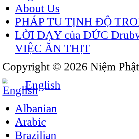
About Us
PHÁP TU TỊNH ĐỘ TR
LỜI DẠY của ĐỨC Drubw
VIỆC ĂN THỊT
Copyright © 2026 Niệm Phật 
English
Albanian
Arabic
Brazilian