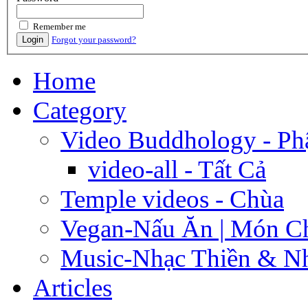
Remember me
Login
Forgot your password?
Home
Category
Video Buddhology - Ph
video-all - Tất Cả
Temple videos - Chùa
Vegan-Nấu Ăn | Món C
Music-Nhạc Thiền & Nh
Articles