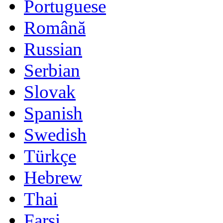
Portuguese
Română
Russian
Serbian
Slovak
Spanish
Swedish
Türkçe
Hebrew
Thai
Farsi