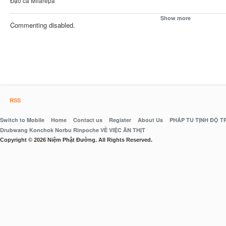
Đạo ca Milarepa
Show more
Commenting disabled.
RSS
Switch to Mobile
Home
Contact us
Register
About Us
PHÁP TU TỊNH ĐỘ 
Drubwang Konchok Norbu Rinpoche VỀ VIỆC ĂN THỊT
Copyright © 2026 Niệm Phật Đường. All Rights Reserved.