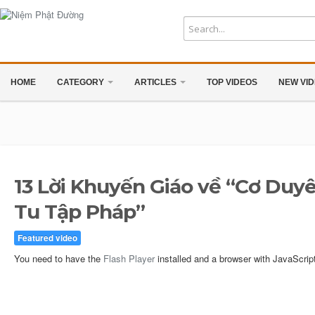
HOME
CATEGORY
ARTICLES
TOP VIDEOS
NEW VI
13 Lời Khuyến Giáo về “Cơ Duy
Tu Tập Pháp”
Featured video
You need to have the
Flash Player
installed and a browser with JavaScrip